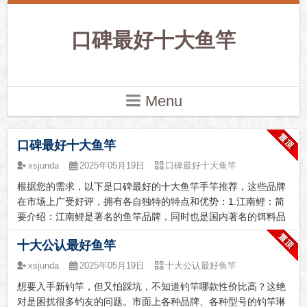
口碑最好十大鱼竿
Menu
口碑最好十大鱼竿
xsjunda
2025年05月19日
口碑最好十大鱼竿
根据您的需求，以下是口碑最好的十大鱼竿手竿推荐，这些品牌
在市场上广受好评，拥有各自独特的特点和优势：‌1.江南鲤：简
要介绍：江南鲤是著名的鱼竿品牌，同时也是国内著名的饵料品
牌，是国内较早一批有自己工厂的鱼竿品牌，自产自销，主打性
十大公认最好鱼竿
价比。推荐理由：市场份额领先，质量非常好，性价比高，主打
舒适性，近几年江南鲤凭借在钓鱼界的声誉开始大力发展钓具，
xsjunda
2025年05月19日
十大公认最好鱼竿
旗下最具有代表性的鱼竿有很多。2‌.达亿瓦Daiwa‌：简要介绍：
想要入手新钓竿，但又怕踩坑，不知道钓竿哪款性价比高？这绝
达亿瓦是一家享誉全球的渔具品牌，以其高品质的产品和创新技
对是困扰很多钓友的问题。市面上各种品牌、各种型号的钓竿琳