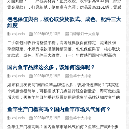
方面判斷： 外觀與材質：正品表殼、表帶多為904L鋼（部分
二手包包回收市場規則清晰，保值與否只看款式熱度、實...
貴金屬款），打磨細膩，倒角處有光澤；仿品常為316L鋼，質感
粗糙，縫隙易藏汙。表圈刻度（如潛航者陶瓷圈）正品色澤均
包包保值與否，核心取決於款式、成色、配件三大
勻，夜光填充飽滿，仿品易有氣泡或顏色偏差。 機芯與功
維度
能：正品搭載自產機芯（如3235、3135），自動陀轉動流暢無
雜音，日歷跳轉瞬態精準；仿品多為統芯改裝，轉動有卡頓，日
xsjunda
2026年06月13日
口碑最好十大鱼竿
歷易卡滯，且無勞力士機芯特有的精細打磨紋路。 細節標
二手奢包回收行情整體平穩，高奢經典款保值穩定、流通性強，
識：正品表盤「ROLEX」字體...
季節限定、小眾秀場款溢價持續回落。包包保值與否，核心取決
於款式、成色、配件三大維度。（一）年度熱門回收包型高仿
包 &保值對比表品牌&核心保值款式回收行情核心特點愛馬仕：
国内鱼竿品牌这么多，该如何选择呢？
鉑金包、凱莉包、琳迪包高保值梯隊，成色、五金、配件完整度
直接決定報價，行情長期穩定香奈兒：經典口蓋包、流浪包、方
xsjunda
2025年05月19日
鱼竿十大排名
胖子黑金配色行情堅挺，季節限定款溢價收縮，經典款流通性極
如果有朋友要问“国内鱼竿品牌这么多，该如何选择呢？”其实这
強LV：老花托特、speedy、郵差包大眾剛需款，折舊幅度小，
个问题也很简单，可根据以下几点进行综合衡量后，即可做出最
常年穩定流...
后选择：买鱼竿的目的垂钓场景使用需求鱼竿品牌认知度鱼竿的
普适性自己钓鱼经验的丰富程度预算成本买鱼竿的目的：是自用
鱼竿生产门槛高吗？国内鱼竿市场风气如何？
还是送礼。如果是自用，选择门槛就比较低了，百元以下，千元
以上，范围比较大。如果是送礼，考虑到人情面子，社交属性
xsjunda
2025年05月19日
鱼竿十大排名
等，鱼竿自然就要求稍微高大上一些了。垂钓场景：是野钓还是
鱼竿生产门槛高吗？国内鱼竿市场风气如何？鱼竿生产就6个步