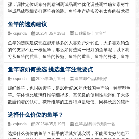
黑坑。不同的场景决定了所选用鱼竿的长度尺寸的差异。黑坑一
骤：调性定位碳布分割卷制测试品调性优化调整调性确立素材竿
般限制鱼竿长度，适合选择4.5米及以下尺寸，而...
半成品成型细节打磨竿身涂装。鱼竿生产确实没有太多的技术壁
垒，如果要说有什么生产设计环节难以突破的瓶颈，那应该是鱼
鱼竿的选购建议
竿调性的优化设计，调性设计本身就是一个需要长时间打磨的关
键点，其最终的效果呈现也决定一支鱼竿的优劣。我们有些国产
xsjunda
2025年05月19日
口碑最好十大鱼竿
鱼竿品牌在这个行业略显浮躁，极力追逐短期流量变现，快速推
鱼竿的选购建议现在越来越多的人喜欢户外钓鱼，大多喜欢钓鱼
新，不好好打磨鱼竿品质。这也是当下国产鱼竿与进口鱼竿相
的钓友都不止一根鱼竿，那么如何选购一根好的鱼竿呢，以下我
比，难以望其项背的主要原因。无论什么产品，都需要时间沉...
将从鱼竿的质量、鱼竿的长短、鱼竿的重量、鱼竿的杆体、鱼竿
的硬度这几方面进行详细介绍。（1）鱼竿的质量：说到质量首
鱼竿该如何挑选 挑选鱼竿注意要点
先要考虑的就是鱼竿的材质，现如今的碳素鱼竿是最受钓鱼爱好
者的喜爱的，因为价格实惠所以大多人会去选择，而且质量做工
xsjunda
2025年05月19日
鱼竿哪个品牌最好
都不错。（2）鱼竿的长短：想钓浅水区的可以使用短点的鱼
碳纤维竿，也叫碳素竿，是20世纪90年代我国生产的一种新型鱼
竿，而想钓远点深水区的可以使用长点的鱼竿，新手推荐使用4
竿。竿体也比玻璃纤维竿细得多。其优良的使用性能得到了大多
米左右的鱼竿，此长度的舒适性且钓鱼长度刚好合适。（3）...
数垂钓者的认可。碳纤维竿的主要特点是轻便。同样长度的碳纤
维竿比玻璃纤维竿几乎轻一半，一支5米多长碳纤维竿的重量仅3
选择什么价位的鱼竿？
00克左右。碳纤维竿，也叫碳素竿，是20世纪90年代我国生产
的一种新型鱼竿。碳纤维竿的主要特点是轻便。同样长度的碳纤
xsjunda
2025年05月19日
鱼竿品牌排行榜前十名
维竿比玻璃纤维竿几乎轻一半，一支5米多长碳纤维竿的重量仅3
选择什么价位的鱼竿？新手的话其实说实话，不能买太好的也不
00克左右，竿体也比玻璃纤维竿细得多。其优良的使用性能得到