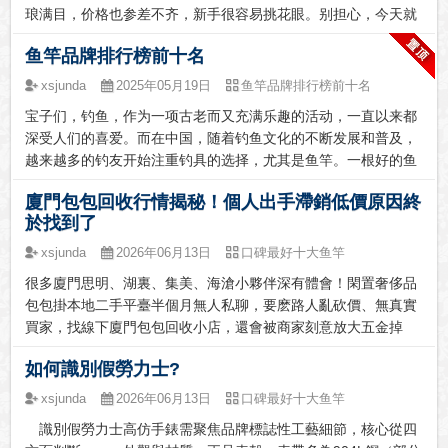
术而著称。推荐理由：达亿瓦的钓鱼竿以其...
琅满目，价格也参差不齐，新手很容易挑花眼。别担心，今天就
来跟大家聊聊如何选择适合自己的钓竿，希望能帮大家少走弯
鱼竿品牌排行榜前十名
路，找到真正实用又划算的宝贝。钓竿这东西，并不是越贵就越
好，关键是要适合自己的需求和习惯，用着顺手才最重要，质量
xsjunda
2025年05月19日
鱼竿品牌排行榜前十名
方面各位钓友也不用担心，只要掌握方法，一样能选到称心如意
宝子们，钓鱼，作为一项古老而又充满乐趣的活动，一直以来都
的产品。很多钓友都问我，哪些钓竿比较好用，也经常询问钓竿
深受人们的喜爱。而在中国，随着钓鱼文化的不断发展和普及，
哪款性价比高。为了解决大家选购的难题，我特意整理了一些...
越来越多的钓友开始注重钓具的选择，尤其是鱼竿。一根好的鱼
竿，不仅能提高钓鱼的成功率，还能让钓友们在享受钓鱼乐趣的
廈門包包回收行情揭秘！個人出手滯銷低價原因終
同时，感受到更多的满足和成就感。那么，中国前十的鱼竿排名
於找到了
是怎样的呢？今天，我们就来一起来瞧一瞧。一、江南鲤说到中
国鱼竿品牌，江南鲤绝对是一个绕不开的名字。作为国内钓具行
xsjunda
2026年06月13日
口碑最好十大鱼竿
业的领军企业，江南鲤以其深厚的研发实力和全面的产品线赢得
很多廈門思明、湖裏、集美、海滄小夥伴深有體會！閑置奢侈品
了广泛认可。江南鲤的鱼竿以耐用性、灵敏度和性价比著称...
包包掛本地二手平臺半個月無人私聊，要麽路人亂砍價、無真實
買家，找線下廈門包包回收小店，還會被商家刻意放大五金掉
色、皮面細紋、邊角磨損問題惡意壓價，不懂廈門本地包包回收
如何識別假勞力士?
行情、不清楚廈門閑置包包正確變現方式，個人自售基本難逃低
價虧損，選對本地正規直營渠道，是廈門表友快速高價出閑置包
xsjunda
2026年06月13日
口碑最好十大鱼竿
包的唯一捷徑。一、2026廈門奢侈品包包回收核心行情知識想在
識別假勞力士高仿手錶需聚焦品牌標誌性工藝細節，核心從四
廈門高價出手閑置包包高仿包，不用盲目跟風自售耗時間。廈門