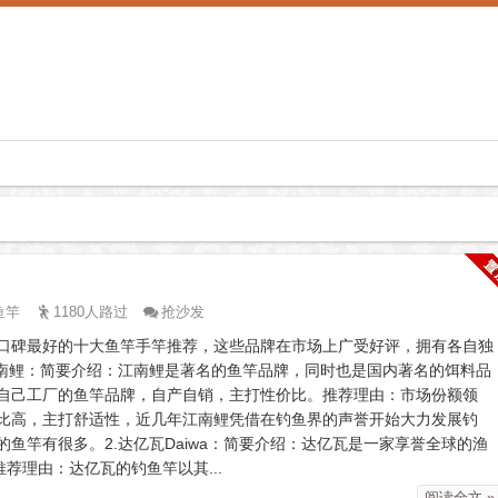
鱼竿
1180人路过
抢沙发
口碑最好的十大鱼竿手竿推荐，这些品牌在市场上广受好评，拥有各自独
.江南鲤：简要介绍：江南鲤是著名的鱼竿品牌，同时也是国内著名的饵料品
自己工厂的鱼竿品牌，自产自销，主打性价比。推荐理由：市场份额领
比高，主打舒适性，近几年江南鲤凭借在钓鱼界的声誉开始大力发展钓
鱼竿有很多。2‌.达亿瓦Daiwa‌：简要介绍：达亿瓦是一家享誉全球的渔
荐理由：达亿瓦的钓鱼竿以其...
阅读全文 »