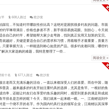
鱼竿
608人路过
抢沙发
怕踩坑，不知道钓竿哪款性价比高？这绝对是困扰很多钓友的问题。市面
的钓竿琳琅满目，价格也参差不齐，新手很容易挑花眼。别担心，今天就
适合自己的钓竿，希望能帮大家少走弯路，找到真正实用又划算的宝贝。
贵就越好，关键是要适合自己的需求和习惯，用着顺手才最重要，质量方
，只要掌握方法，一样能选到称心如意的产品。很多钓友都问我，哪些钓
解决大家选购的难题，我特意整理了一些...
阅读全文 »
榜前十名
677人路过
抢沙发
项古老而又充满乐趣的活动，一直以来都深受人们的喜爱。而在中国，随
和普及，越来越多的钓友开始注重钓具的选择，尤其是鱼竿。一根好的鱼
成功率，还能让钓友们在享受钓鱼乐趣的同时，感受到更多的满足和成就
鱼竿排名是怎样的呢？今天，我们就来一起来瞧一瞧。一、江南鲤说到中
对是一个绕不开的名字。作为国内钓具行业的领军企业，江南鲤以其深厚