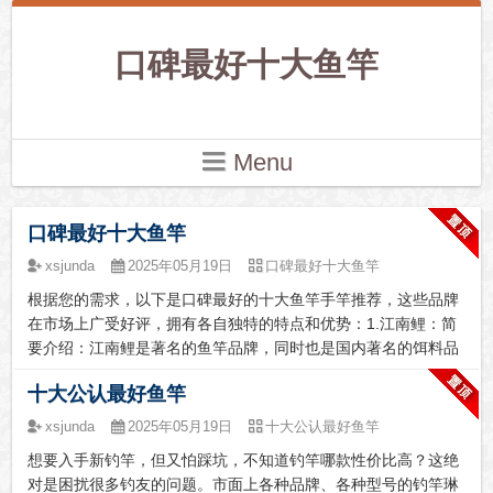
口碑最好十大鱼竿
Menu
口碑最好十大鱼竿
xsjunda
2025年05月19日
口碑最好十大鱼竿
根据您的需求，以下是口碑最好的十大鱼竿手竿推荐，这些品牌
在市场上广受好评，拥有各自独特的特点和优势：‌1.江南鲤：简
要介绍：江南鲤是著名的鱼竿品牌，同时也是国内著名的饵料品
牌，是国内较早一批有自己工厂的鱼竿品牌，自产自销，主打性
十大公认最好鱼竿
价比。推荐理由：市场份额领先，质量非常好，性价比高，主打
舒适性，近几年江南鲤凭借在钓鱼界的声誉开始大力发展钓具，
xsjunda
2025年05月19日
十大公认最好鱼竿
旗下最具有代表性的鱼竿有很多。2‌.达亿瓦Daiwa‌：简要介绍：
想要入手新钓竿，但又怕踩坑，不知道钓竿哪款性价比高？这绝
达亿瓦是一家享誉全球的渔具品牌，以其高品质的产品和创新技
对是困扰很多钓友的问题。市面上各种品牌、各种型号的钓竿琳