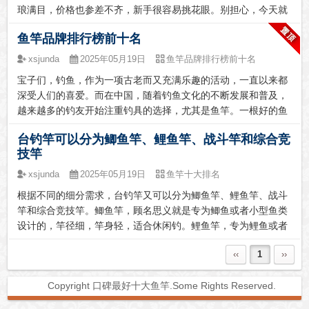
术而著称。推荐理由：达亿瓦的钓鱼竿以其...
琅满目，价格也参差不齐，新手很容易挑花眼。别担心，今天就
来跟大家聊聊如何选择适合自己的钓竿，希望能帮大家少走弯
鱼竿品牌排行榜前十名
路，找到真正实用又划算的宝贝。钓竿这东西，并不是越贵就越
好，关键是要适合自己的需求和习惯，用着顺手才最重要，质量
xsjunda
2025年05月19日
鱼竿品牌排行榜前十名
方面各位钓友也不用担心，只要掌握方法，一样能选到称心如意
宝子们，钓鱼，作为一项古老而又充满乐趣的活动，一直以来都
的产品。很多钓友都问我，哪些钓竿比较好用，也经常询问钓竿
深受人们的喜爱。而在中国，随着钓鱼文化的不断发展和普及，
哪款性价比高。为了解决大家选购的难题，我特意整理了一些...
越来越多的钓友开始注重钓具的选择，尤其是鱼竿。一根好的鱼
竿，不仅能提高钓鱼的成功率，还能让钓友们在享受钓鱼乐趣的
台钓竿可以分为鲫鱼竿、鲤鱼竿、战斗竿和综合竞
同时，感受到更多的满足和成就感。那么，中国前十的鱼竿排名
技竿
是怎样的呢？今天，我们就来一起来瞧一瞧。一、江南鲤说到中
国鱼竿品牌，江南鲤绝对是一个绕不开的名字。作为国内钓具行
xsjunda
2025年05月19日
鱼竿十大排名
业的领军企业，江南鲤以其深厚的研发实力和全面的产品线赢得
根据不同的细分需求，台钓竿又可以分为鲫鱼竿、鲤鱼竿、战斗
了广泛认可。江南鲤的鱼竿以耐用性、灵敏度和性价比著称...
竿和综合竞技竿。鲫鱼竿，顾名思义就是专为鲫鱼或者小型鱼类
设计的，竿径细，竿身轻，适合休闲钓。鲤鱼竿，专为鲤鱼或者
这类冲击力比较大的鱼设计的，竿径相对鲫鱼竿粗点，抗冲击性
‹‹
1
››
好，强度高，钓草鱼、青鱼也没有问题。战斗竿，具有快速，强
力控鱼的功能，而且飞鱼很方便。一般钓快鱼的比赛会经常用
Copyright 口碑最好十大鱼竿.Some Rights Reserved.
到，战斗竿的硬度是一个非常重要的指标，用字母H（Hardness
的缩写）表示，一般是2H到8H之间，数字越大，表示硬度越