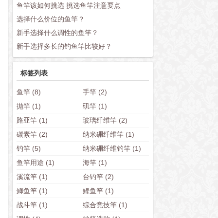
鱼竿该如何挑选 挑选鱼竿注意要点
选择什么价位的鱼竿？
新手选择什么调性的鱼竿？
新手选择多长的钓鱼竿比较好？
标签列表
鱼竿
(8)
手竿
(2)
抛竿
(1)
矶竿
(1)
路亚竿
(1)
玻璃纤维竿
(2)
碳素竿
(2)
纳米硼纤维竿
(1)
钓竿
(5)
纳米硼纤维钓竿
(1)
鱼竿用途
(1)
海竿
(1)
溪流竿
(1)
台钓竿
(2)
鲫鱼竿
(1)
鲤鱼竿
(1)
战斗竿
(1)
综合竞技竿
(1)