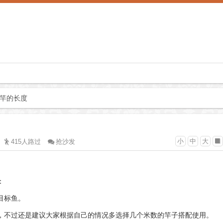
鱼竿的长度
小
中
大
415人路过
抢沙发
：
目标鱼。
，不过还是建议大家根据自己的情况多选择几个米数的竿子搭配使用。