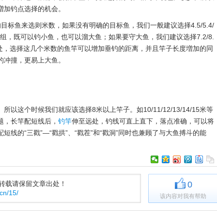
増加钓点选择的机会。
合自己的目标鱼来选则米数，如果没有明确的目标鱼，我们一般建议选择4.5/5.4/
组，既可以钓小鱼，也可以溜大鱼；如果要守大鱼，我们建议选择7.2/8.
水深处，选择这几个米数的鱼竿可以增加垂钓的距离，并且竿子长度増加的同
的冲撞，更易上大鱼。
个时候我们就应该选择8米以上竿子。如10/11/12/13/14/15米等
题，长竿配短线后，
钓竿
伸至远处，钓线可直上直下，落点准确，可以将
线的“三戳”—“戳拱”、“戳茬”和“戳洞”同时也兼顾了与大鱼搏斗的能
，转载请保留文章出处！
0
cn/15/
该内容对我有帮助