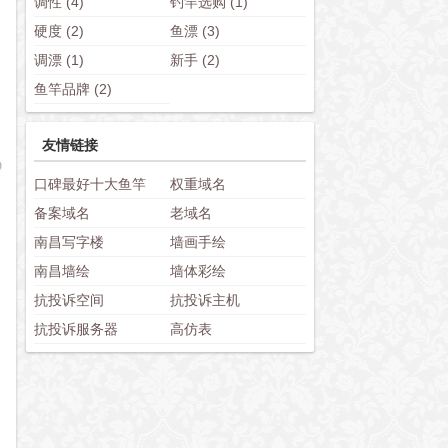
调性
(4)
钓竿选购
(1)
硬度
(2)
鱼漂
(3)
调漂
(1)
新手
(2)
鱼竿品牌
(2)
友情链接
口碑最好十大鱼竿
权重域名
备案域名
老域名
南昌写字楼
墙画手绘
南昌墙绘
墙体彩绘
抗投诉空间
抗投诉主机
抗投诉服务器
高仿表